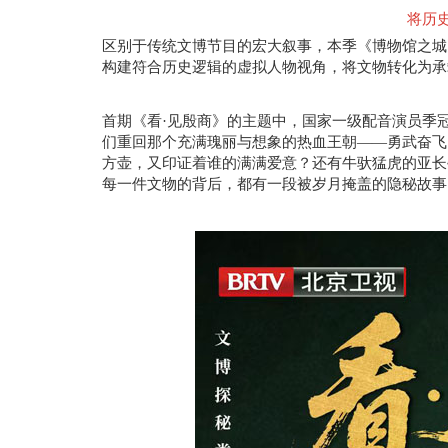
将历
区别于传统文博节目的宏大叙事，本季《博物馆之城
构建符合历史逻辑的虚拟人物视角，
将
文物转化为承
首期《看
·见殷商》的主题中，国家一级配音演员季冠
热血
们重回那个充满瑰丽与想象的
王朝
——勇武奋飞
方壶，又印证着谁的满满爱意？还有牛驮猛虎的亚长
每一件文物的背后，都有一段被岁月掩盖的隐秘故事