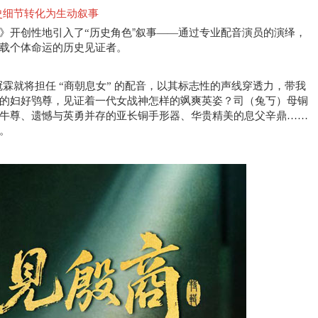
史细节转化为生动叙事
》开创性地引入
历史角色
”
的演绎
，
了
“
叙事
——通过专业配音演员
载个体命运的历史见证者。
商朝
霖就将担任 “
息女
” 的配音，以其标志性的声线穿透力，带我
的妇好鸮尊，见证着一代女战神怎样的飒爽英姿？司（兔丂）母铜
牛尊、遗憾与英勇并存的亚长铜手形器、华贵精美的息父辛鼎……
。