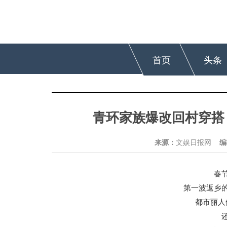
首页
头条
青环家族爆改回村穿搭
来源：
文娱日报网
编
春
第一波返乡
都市丽人