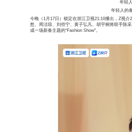
年轻
年轻人的
1
17
21:10
Z
今晚（
月
日）锁定在浙江卫视
播出，
视介
愁、周洁琼、刘些宁、黄子弘凡、胡宇桐将联手陈采
“Fashion Show”
成一场新春主题的
。