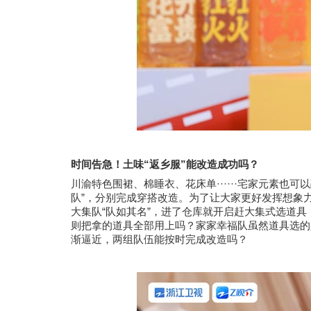
“
”
时间告急！土味
返乡服
能改造成功吗？
······
川渝特色围裙、棉睡衣、花床单
宅家元素也可以
”
队
，分别完成穿搭改造
。
为了让大家更好发挥想象
“
”
大集队
队如其名
，进了仓库就开启赶大集式选道具
则把拿的道具全部用上吗？家家幸福队虽然道具选的
渐逼近，两组队伍能按时完成改造吗？