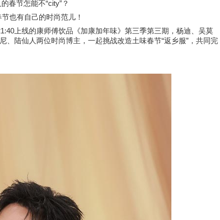
“city”
人的春节怎能不
？
春节也有自己的时尚范儿！
21:40
上线的康师傅饮品《加康加年味》第三季第三期，杨迪、吴莫
“
”
尼、陆仙人两位时尚博主，一起挑战改造土味春节
返乡服
，共同完