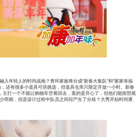
“
”
“
融入年轻人的时尚战袍
？青环家族将分成
新春大集队
和
家家幸福
力，还有很多小道具可供挑选，但
道具仓库
只
限定开放一小时
。
新春
，主打一个不能让购物车空着回去，逛的是开心了，但他们能按照规
少而精，但是设计过程中队员之间却产生了分歧？大秀开始时间逐