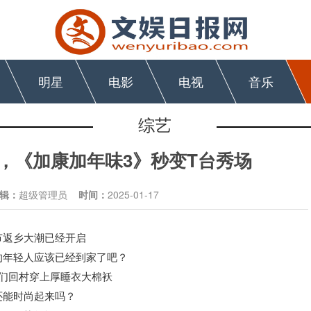
明星
电影
电视
音乐
综艺
，《加康加年味3》秒变T台秀场
辑：
超级管理员
时间：
2025-01-17
节返乡大潮已经开启
的年轻人应该已经到家了吧？
们回村穿上厚睡衣大棉袄
还能时尚起来吗？