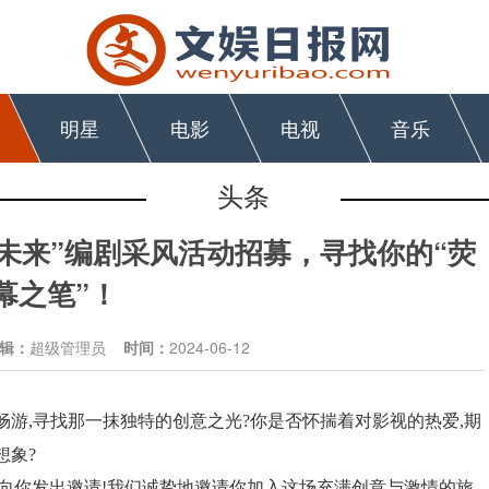
明星
电影
电视
音乐
头条
向未来”编剧采风活动招募，寻找你的“荧
幕之笔”！
辑：
超级管理员
时间：
2024-06-12
畅游,寻找那一抹独特的创意之光?你是否怀揣着对影视的热爱,期
想象?
正式向你发出邀请!我们诚挚地邀请你加入这场充满创意与激情的旅