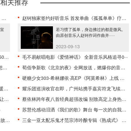
相关推荐
·
赵钶独家签约好听音乐 首发单曲《孤孤单单》疗愈忧伤底色···
官宣
若习惯了孤单，身边拂过的都是微风。
由原创音乐人赵钶作词作曲并·····
2023-09-13
··
毛不易献唱电影《爱情神话》 全新音乐风格追寻0···
·
荀佰争新歌《北京的夜》全网放送，燃爆你的音乐之魂···
硬糖少女303-希林娜依·高EP《阿莫希林》上线 化0···
··
耀乐团巡演收官在即，广州站携手嘉宾符龙飞续写电音旅程···
··
蔡依林跨年夜八首经典超强改编 别致高定上身热辣开舞···
·
苏慧伦感动泪洒《我们的歌》舞台 每一次的自我突破心情点滴涌上心头···
··
三金一亚太配乐鬼才范宗沛吟酿专辑《熟成式》 用醇厚的大提琴体悟疫情人生0···