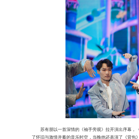
苏有朋以一首深情的《袖手旁观》拉开演出序幕，
了怀旧与激情并蓄的音乐时空，当晚他还表演了《背包