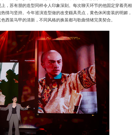
现上，苏有朋的造型同样令人印象深刻。每次聊天环节的他固定穿着亮相
的热情与坚持。今年巡演造型做的改变颇具亮点，黄色休闲套装的明媚，
蓝色西装马甲的清新，不同风格的换装都与歌曲情绪完美契合。