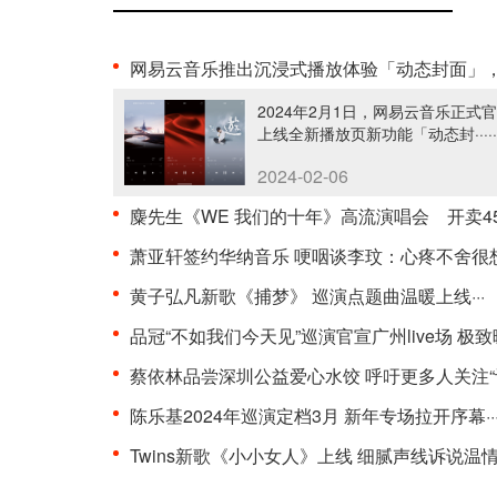
网易云音乐推出沉浸式播放体验「动态封面」，为音乐人提供全新内容宣推渠道··
2024年2月1日，网易云音乐正式
上线全新播放页新功能「动态封·····
2024-02-06
麋先生《WE 我们的十年》高流演唱会 开卖4500张瞬间秒杀0·
萧亚轩签约华纳音乐 哽咽谈李玟：心疼不舍很想她！··
黄子弘凡新歌《捕梦》 巡演点题曲温暖上线···
品冠“不如我们今天见”巡演官宣广州live场 极致暖声持续浪漫升温·
蔡依林品尝深圳公益爱心水饺 呼吁更多人关注“让爱不再罕见”·
陈乐基2024年巡演定档3月 新年专场拉开序幕··
Twins新歌《小小女人》上线 细腻声线诉说温情故0·