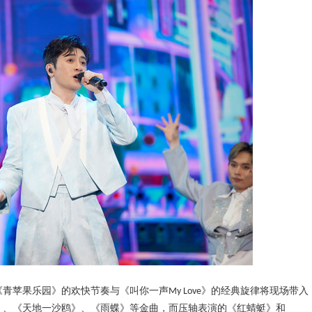
《青苹果乐园》的欢快节奏与《叫你一声
》的经典旋律将现场带入
My Love
》、《天地一沙鸥》、《雨蝶》等金曲，而压轴表演的《红蜻蜓》和