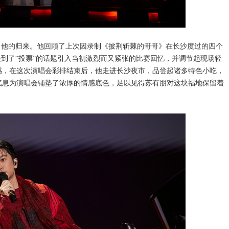
了他的归来。他回顾了上次因录制《披荆斩棘的哥哥》在长沙度过的四个
提到了“投票”的话题引入当初激烈而又紧张的比赛回忆，并调节起现场轻
感，在这次演唱会彩排结束后，他走进长沙夜市，品尝起诸多特色小吃，
气息为演唱会铺垫了浓厚的情感底色，足以见得苏有朋对这块福地保留着