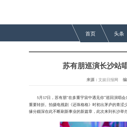
首页
头条
苏有朋巡演长沙站唱
来源：
文娱日报网
编
月
日，苏有朋“在多重宇宙中遇见你”巡回演唱会
5
17
重要转折。拍摄电视剧《还珠格格》时初出茅庐
的
青涩
缘分颇深在此不断刷新事业的新篇章，此次来到长沙举